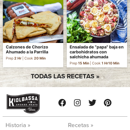
Calzones de Chorizo
Ensalada de "papa" baja en
Ahumado a la Parrilla
carbohidratos con
salchicha ahumada
Prep
2 Hr
| Cook
20 Min
Prep
15 Min
| Cook
1 Hr
10 Min
TODAS LAS RECETAS »
Historia »
Recetas »